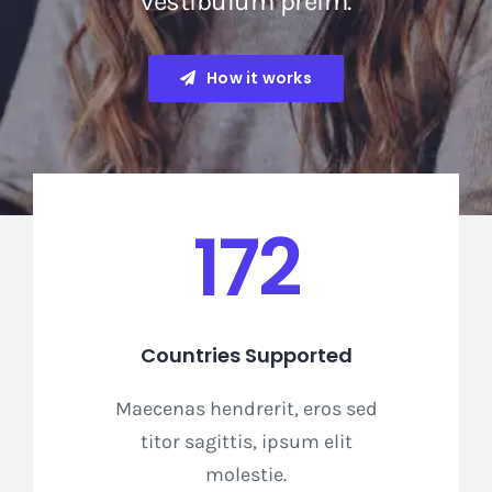
vestibulum preim.
How it works
172
Countries Supported
Maecenas hendrerit, eros sed
titor sagittis, ipsum elit
molestie.