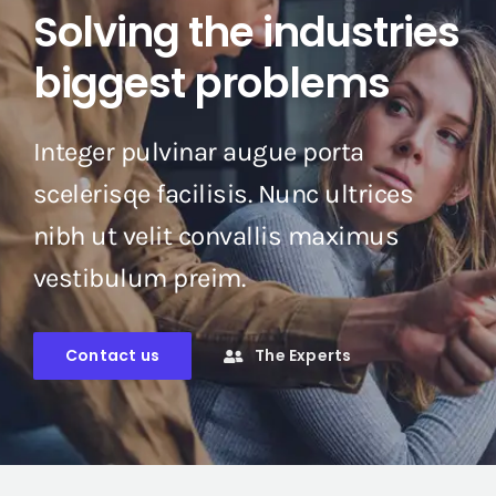
Solving the industries
biggest problems
Integer pulvinar augue porta
scelerisqe facilisis. Nunc ultrices
nibh ut velit convallis maximus
vestibulum preim.
Contact us
The Experts