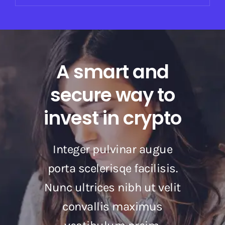
A smart and
secure way to
invest in crypto
Integer pulvinar augue
porta scelerisqe facilisis.
Nunc ultrices nibh ut velit
convallis maximus